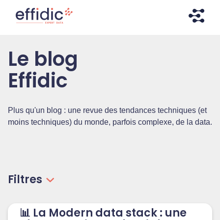
Aller
Aller
directement
à
au
la
contenu
navigation
Effidic – Expert Data
Faites briller vos données !
Le blog
Effidic
Plus qu'un blog : une revue des tendances techniques (et
moins techniques) du monde, parfois complexe, de la data.
Filtres
📊 La Modern data stack : une