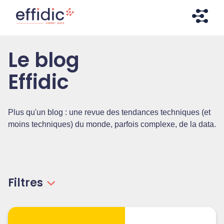
Aller
Aller
directement
à
au
la
contenu
navigation
Effidic – Expert Data
Faites briller vos données !
Le blog
Effidic
Plus qu'un blog : une revue des tendances techniques (et
moins techniques) du monde, parfois complexe, de la data.
Filtres