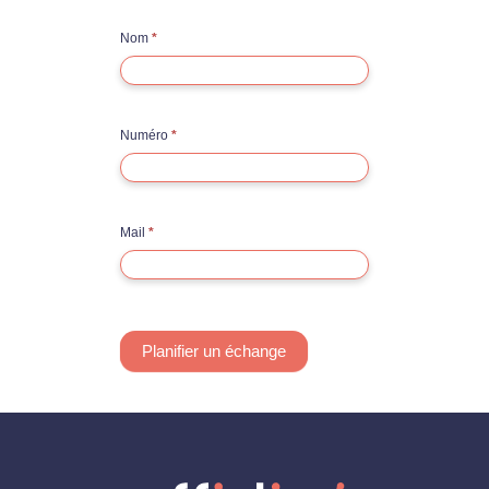
t
Nom
*
a
c
t
r
Numéro
*
a
p
i
d
Mail
*
e
Planifier un échange