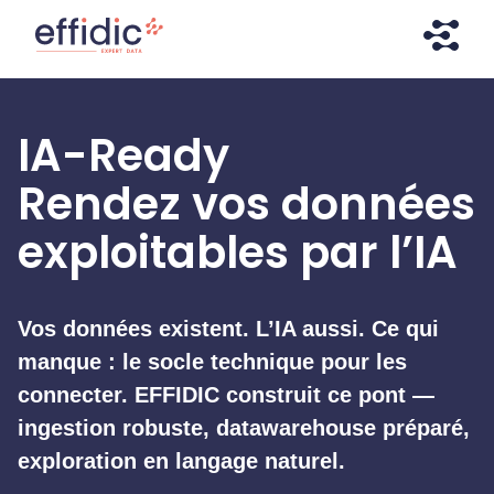
Aller
Aller
directement
à
au
la
contenu
navigation
Effidic – Expert Data
Faites briller vos données !
IA-Ready
Rendez vos données
exploitables par l’IA
Vos données existent. L’IA aussi. Ce qui
manque : le socle technique pour les
connecter. EFFIDIC construit ce pont —
ingestion robuste, datawarehouse préparé,
exploration en langage naturel.