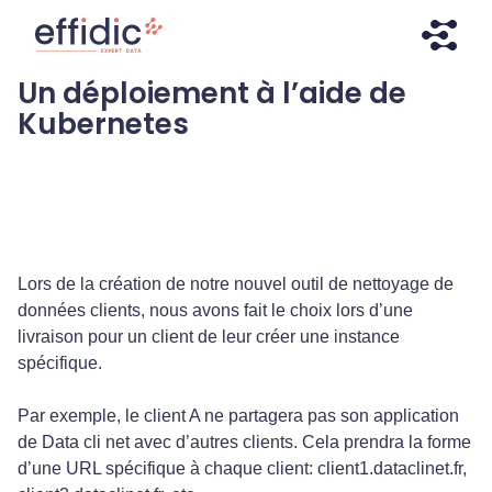
Aller
Aller
directement
à
au
la
Un déploiement à l’aide de
contenu
navigation
Effidic – Expert Data
Faites briller vos données !
Kubernetes
Lors de la création de notre nouvel outil de nettoyage de
données clients, nous avons fait le choix lors d’une
livraison pour un client de leur créer une instance
spécifique.
Par exemple, le client A ne partagera pas son application
de Data cli net avec d’autres clients. Cela prendra la forme
d’une URL spécifique à chaque client: client1.dataclinet.fr,