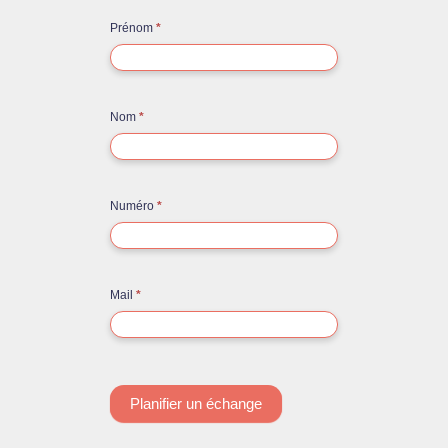
Contact
Prénom
*
rapide
Nom
*
Numéro
*
Mail
*
Planifier un échange