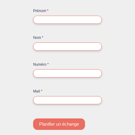
Contact
Prénom
*
rapide
Nom
*
Numéro
*
Mail
*
Planifier un échange