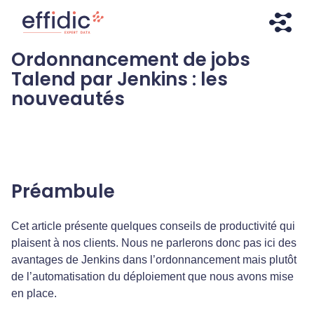
Aller
Aller
directement
à
au
la
Ordonnancement de jobs
contenu
navigation
Effidic – Expert Data
Faites briller vos données !
Talend par Jenkins : les
nouveautés
Préambule
Cet article présente quelques conseils de productivité qui
plaisent à nos clients. Nous ne parlerons donc pas ici des
avantages de Jenkins dans l’ordonnancement mais plutôt
de l’automatisation du déploiement que nous avons mise
en place.