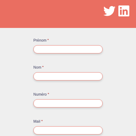
Twitter
LinkedIn
Contact
Prénom
*
rapide
Nom
*
Numéro
*
Mail
*