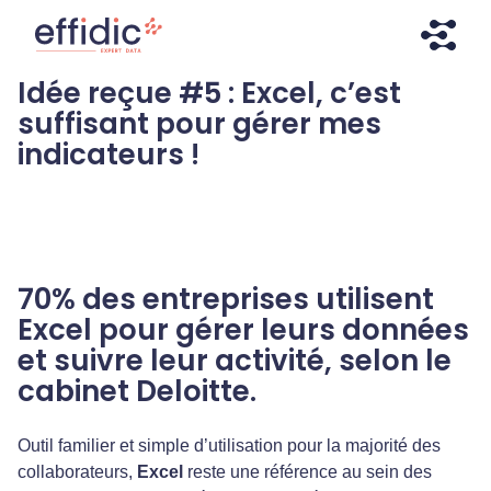
Aller
Aller
directement
à
au
la
Idée reçue #5 : Excel, c’est
contenu
navigation
Effidic – Expert Data
Faites briller vos données !
suffisant pour gérer mes
indicateurs !
70% des entreprises utilisent
Excel pour gérer leurs données
et suivre leur activité, selon le
cabinet Deloitte.
Outil familier et simple d’utilisation pour la majorité des
collaborateurs,
Excel
reste une référence au sein des