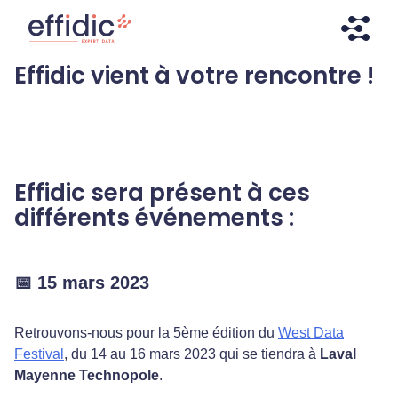
Aller
Aller
directement
à
au
la
Effidic vient à votre rencontre !
contenu
navigation
Effidic – Expert Data
Faites briller vos données !
Effidic sera présent à ces
différents événements :
📅 15 mars 2023
Retrouvons-nous pour la 5ème édition du
West Data
Festival
, du 14 au 16 mars 2023 qui se tiendra à
Laval
Mayenne Technopole
.