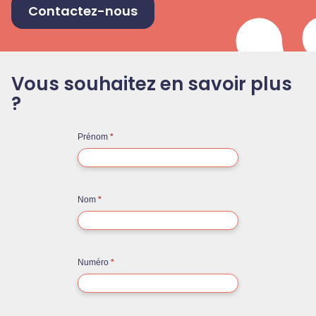
Contactez-nous
Vous souhaitez en savoir plus
?
Contact
Prénom
*
rapide
text in
blue
Nom
*
Numéro
*