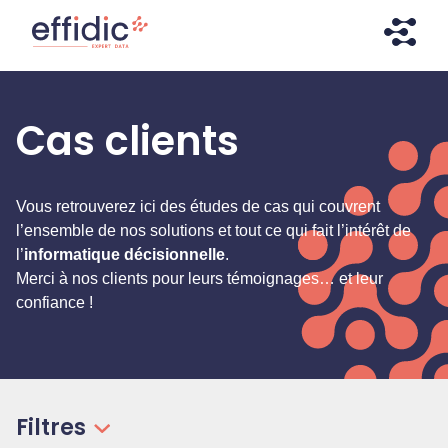
Aller
Aller
directement
à
au
la
contenu
navigation
Effidic – Expert Data
Faites briller vos données !
Cas clients
Vous retrouverez ici des études de cas qui couvrent
l’ensemble de nos solutions et tout ce qui fait l’intérêt de
l’
informatique décisionnelle
.
Merci à nos clients pour leurs témoignages… et leur
confiance !
Filtres