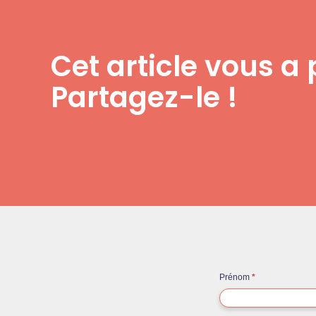
Cet article vous a 
Partagez-le !
Contact
Prénom
*
rapide