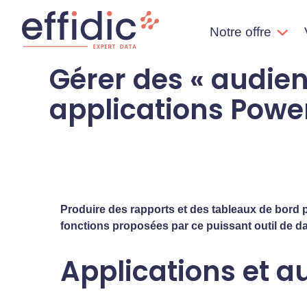
Aller
Aller
directement
à
Notre offre
au
la
contenu
navigation
Gérer des « audie
Effidic – Expert Data
Faites briller vos données !
applications Powe
Produire des rapports et des tableaux de bord 
fonctions proposées par ce puissant outil de da
Applications et a