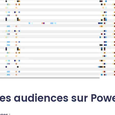
s audiences sur Powe
apes :