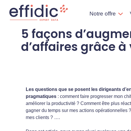
Aller
Aller
directement
à
Notre offre
au
la
contenu
navigation
5 façons d’augment
Effidic – Expert Data
Faites briller vos données !
d’affaires grâce 
Les questions que se posent les dirigeants d’e
pragmatiques
: comment faire progresser mon chi
améliorer la productivité ? Comment être plus réa
gagner du temps sur mes actions opérationnelles
mes clients ? ….