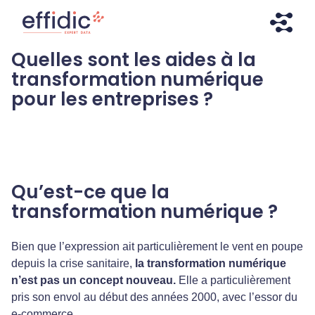
Aller
Aller
directement
à
au
la
Quelles sont les aides à la
contenu
navigation
Effidic – Expert Data
Faites briller vos données !
transformation numérique
pour les entreprises ?
Qu’est-ce que la
transformation numérique ?
Bien que l’expression ait particulièrement le vent en poupe
depuis la crise sanitaire,
la transformation numérique
n’est pas un concept nouveau.
Elle a particulièrement
pris son envol au début des années 2000, avec l’essor du
e-commerce.